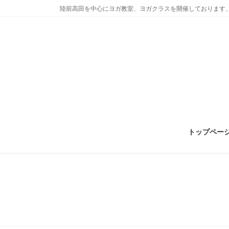
コ
ナ
陸前高田を中心にヨガ教室、ヨガクラスを開催しております、
ン
ビ
テ
ゲ
ン
ー
ツ
シ
に
ョ
移
ン
動
に
移
動
トップペー